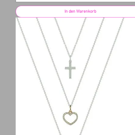
In den Warenkorb